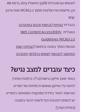
לאנשים עם מוגבלות 5568 התשע"ג 2013 ברמת AA.
וכן, מיישמת את המלצות מסמך WCAG2.2 מאת ארגון
W3C.
בעברית:
הנחיות
לנגישות
תכנים
באינטרנט
באנגלית:
Web Content Accessibility
Guidelines (WCAG) 2.0
הנגשת האתר בוצעה בהתאם ל
הנחיות
רשות
התקשוב
להנגשת
יישומים
בדפדפני
אינטרנט
.
כיצד עוברים למצב נגיש?
באתר מוצב אייקון נגישות (בד"כ בדפנות האתר).
לחיצה על האייקון מאפשרת פתיחת של תפריט
הנגישות. לאחר בחירת הפונקציה המתאימה בתפריט
יש להמתין לטעינת הדף ולשינוי הרצוי בתצוגה
(במידת הצורך).