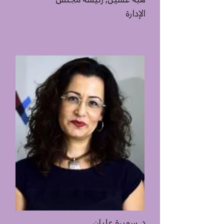
هبة عسيل, رئيسة مجلس
الإدارة
د. سميرة عليان