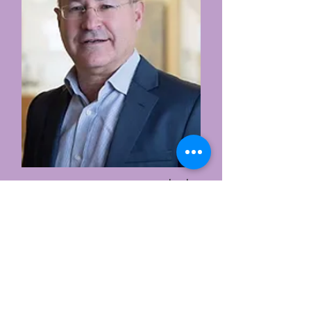
حنان زلينغر
תומכים | الداعمون |
Supporters