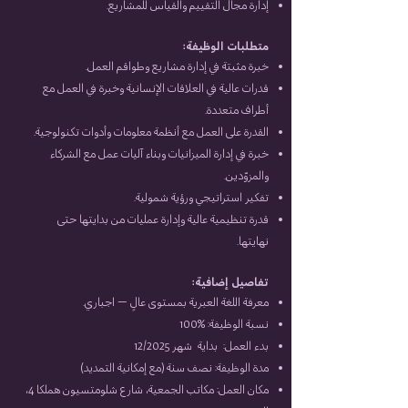
إدارة مجال التقييم والقياس للمشاريع.
متطلبات الوظيفة:
خبرة مثبتة في إدارة مشاريع وطواقم العمل.
قدرات عالية في العلاقات الإنسانية وخبرة في العمل مع
أطراف متعددة.
القدرة على العمل مع أنظمة معلومات وأدوات تكنولوجية.
خبرة في إدارة الميزانيات وبناء آليات عمل مع الشركاء
والمزوّدين.
تفكير استراتيجي ورؤية شمولية.
قدرة تنظيمية عالية وإدارة عمليات من بدايتها حتى
نهايتها.
تفاصيل إضافية:
معرفة اللغة العبرية بمستوى عالٍ – اجباري.
نسبة الوظيفة: %100
بدء العمل: بداية شهر 12/2025
مدة الوظيفة: نصف سنة (مع إمكانية التمديد)
مكان العمل: مكاتب الجمعية، شارع شلومتسيون هملكا 4،