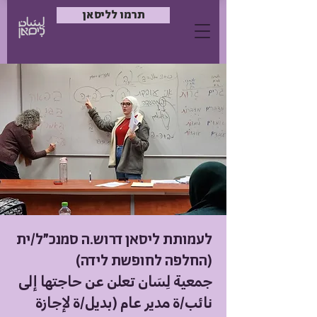
תרמו לליסאן
לעמותת ליסאן דרוש.ה סמנכ"ל/ית
(החלפה לחופשת לידה)
جمعية لِسَان تعلن عن حاجتها إلى
نائب/ة مدير عام (بديل/ة لإجازة