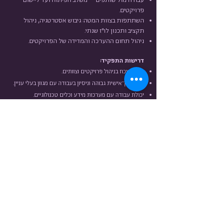
עבודה מול שותפים – משלב הפיתוח ועד ליישום
פרויקטים.
השתתפות בצוות המטה: גיבוש אסטרטגיה, ניהול
תקציב ותכנון לו"ז שנתי.
ניהול תחום ההערכה והמדידה של הפרויקטים.
דרישות התפקיד:
ניסיון מוכח בניהול פרויקטים וצוותים.
יכולת בין־אישית גבוהה וניסיון בעבודה עם מגוון בעלי עניין.
יכולת עבודה עם מערכות מידע וכלים טכנולוגיים.
ניסיון בניהול תקציב וביצירת תהליכי עבודה מול ספקים.
חשיבה אסטרטגית ויכולת ראייה מערכתית.
סדר, ארגון ויכולת להוביל תהליכים מתחילתם ועד סופם.
פרטים נוספים:
ידיעת השפה הערבית - יתרון
היקף משרה: 100%
תחילת עבודה: דצמבר 2025
משך המשרה: חצי שנה (תיתכן אפשרות להארכה)
מקום העבודה: משרדי העמותה, רחוב שלומציון המלכה 4,