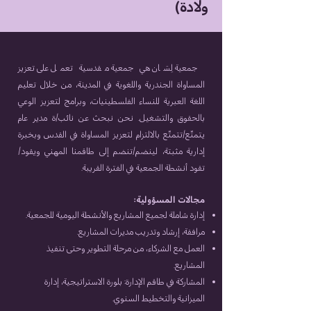
ولادة)
جمعية لِسَان هي جمعية مقدسية تعمل على تعزيز
المساواة الجندرية واللغوية في المدينة، من خلال تعليم
اللغة العبرية للنساء الفلسطينيات، وبرامج لتعزيز الوعي
بالحقوق والتشغيل. نحن نبحث عن نائب/ة مدير عام
يتمتّع/تتمتّع بالالتزام لتعزيز المساواة في القدس وبخبرة
إدارية مثبتة، لينضم/تنضم إلى طاقمنا المهني ويقود/
تقود أنشطة الجمعية في الفترة القريبة.
مجالات المسؤولية:
إدارة شاملة لجميع المشاريع والأنشطة اليومية للجمعية.
مرافقة، إرشاد وتدريب مديرات المشاريع.
العمل مع الشركاء، من مرحلة التطوير وحتى تنفيذ
المشاريع.
المشاركة في طاقم الإدارة: بلورة الاستراتيجية، إدارة
الميزانية والتخطيط السنوي.