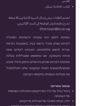
القدس
الراتب: 12,000 شيكل.
لتقديم الطلبات: يرجى إرسال السيرة الذاتية ورسالة مرفقة
تشرح ملاءمتكم/ن للوظيفة إلى البريد الإلكتروني:
Efrat.meyer@lissan.org
עמותת ליסאן היא עמותה ירושלמית הפועלת
לקידום שוויון מגדרי ולשוני בעיר, באמצעות הוראת
עברית לנשים פלסטיניות, ותכניות לקידום מיצוי
זכויות ותעסוקה. אנו מחפשים סמנכ"ל/ית בעל/ת
מחויבות לקידום שיוויון בירושלים וניסיון ניהולי מוכח,
שיצטרף/תצטרף לצוות המקצועי שלנו ויוביל/תוביל
את פעילות העמותה בתקופה הקרובה.
תחומי אחריות:
ניהול כולל של כלל הפרויקטים והפעילות השוטפת
של העמותה.
ליווי, הנחיה וחניכה של מנהלות פרויקטים.