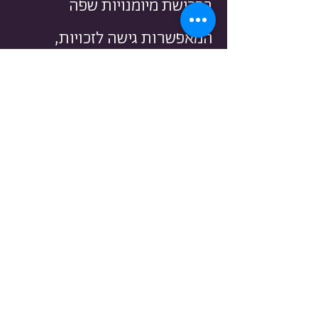
ברכישת מיומנויות שפה
המאפשרות גישה לזכויות,
למשאבים ולהזדמנויות
בנתה קהילה פעילה של
מאות
מתנדבות ומתנדבים
, מורות
ומורים, פלסטינים וישראלים
פיתחה וממשיכה לפתח
חומרי
לימוד פדגוגיים ייחודיים
,
המותאמים לצרכים של קהילות
ירושלים המזרחית