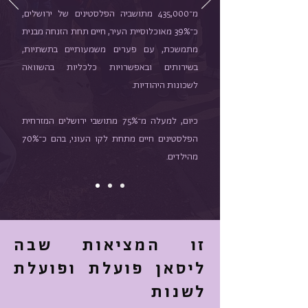
מ־435,000 מתושביה הפלסטינים של ירושלים,
כ־39% מאוכלוסיית העיר, חיים תחת הזנחה מבנית
מתמשכת, עם פערים משמעותיים בתשתיות,
בשירותים ובאפשרויות כלכליות בהשוואה
לשכונות היהודיות.
כיום, למעלה מ־75% מתושבי ירושלים המזרחית
הפלסטינים חיים מתחת לקו העוני, בהם כ־70%
מהילדים.
זו המציאות שבה
ליסאן פועלת ופועלת
לשנות